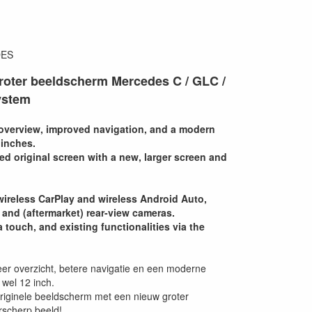
DES
groter beeldscherm Mercedes C / GLC /
system
r overview, improved navigation, and a modern
 inches.
ed original screen with a new, larger screen and
ireless CarPlay and wireless Android Auto,
 and (aftermarket) rear-view cameras.
 touch, and existing functionalities via the
er overzicht, betere navigatie en een moderne
 wel 12 inch.
riginele beeldscherm met een nieuw groter
rscherp beeld!