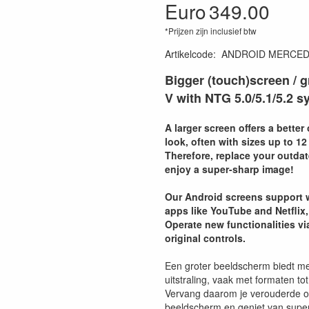
Euro
349.00
*Prijzen zijn inclusief btw
Artikelcode
:
ANDROID MERCE
Bigger (touch)screen / 
V with NTG 5.0/5.1/5.2 
A larger screen offers a bette
look, often with sizes up to 12
Therefore, replace your outdat
enjoy a super-sharp image!
Our Android screens support w
apps like YouTube and Netflix,
Operate new functionalities via
original controls.
Een groter beeldscherm biedt me
uitstraling, vaak met formaten tot
Vervang daarom je verouderde o
beeldscherm en geniet van supe