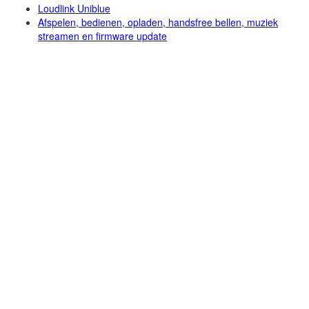
Loudlink Uniblue
Afspelen, bedienen, opladen, handsfree bellen, muziek
streamen en firmware update