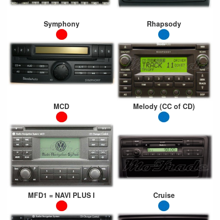
Symphony
Rhapsody
MCD
Melody (CC of CD)
MFD1 = NAVI PLUS I
Cruise