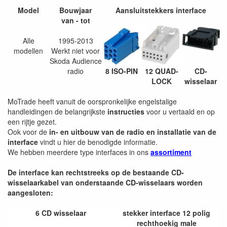
Model
Bouwjaar
Aansluitstekkers interface
van - tot
Alle
1995-2013
modellen
Werkt niet voor
Skoda Audience
radio
8 ISO-PIN
12 QUAD-
CD-
LOCK
wisselaar
MoTrade heeft vanuit de oorspronkelijke engelstalige
handleidingen de belangrijkste
instructies
voor u vertaald en op
een rijtje gezet.
Ook voor de
in- en uitbouw van de radio en installatie van de
interface
vindt u hier de benodigde informatie.
We hebben meerdere type interfaces in ons
assortiment
De interface kan rechtstreeks op de bestaande CD-
wisselaarkabel van onderstaande CD-wisselaars worden
aangesloten:
6 CD wisselaar
stekker interface 12 polig
rechthoekig male