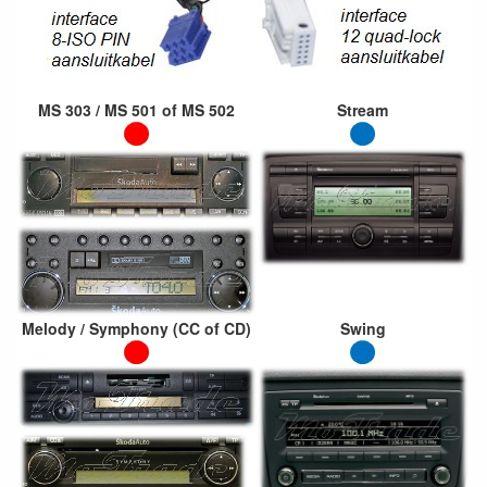
MS 303 / MS 501 of MS 502
Stream
Melody / Symphony (CC of CD)
Swing