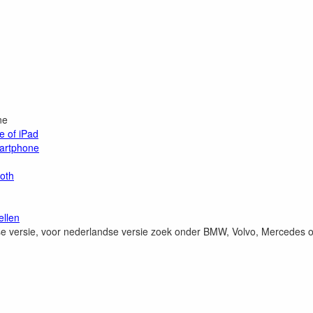
ne
e of iPad
artphone
ooth
ellen
 versie, voor nederlandse versie zoek onder BMW, Volvo, Mercedes o