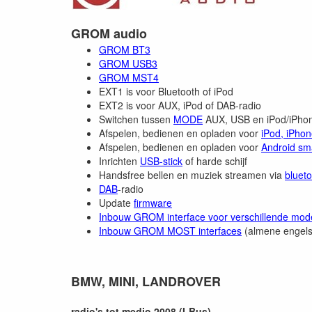
GROM audio
GROM BT3
GROM USB3
GROM MST4
EXT1 is voor Bluetooth of iPod
EXT2 is voor AUX, iPod of DAB-radio
Switchen tussen
MODE
AUX, USB en iPod/iPho
Afspelen, bedienen en opladen voor
iPod, iPhon
Afspelen, bedienen en opladen voor
Android sm
Inrichten
USB-stick
of harde schijf
Handsfree bellen en muziek streamen via
bluet
DAB
-radio
Update
firmware
Inbouw GROM interface voor verschillende mod
Inbouw GROM MOST interfaces
(almene engelse
BMW, MINI, LANDROVER
radio's tot medio 2008 (I-Bus)