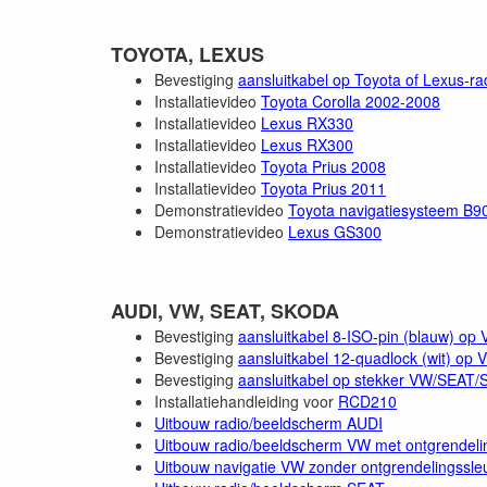
TOYOTA, LEXUS
Bevestiging
aansluitkabel op Toyota of Lexus-ra
Installatievideo
Toyota Corolla 2002-2008
Installatievideo
Lexus RX330
Installatievideo
Lexus RX300
Installatievideo
Toyota Prius 2008
Installatievideo
Toyota Prius 2011
Demonstratievideo
Toyota navigatiesysteem B9
Demonstratievideo
Lexus GS300
AUDI, VW, SEAT, SKODA
Bevestiging
aansluitkabel 8-ISO-pin (blauw) o
Bevestiging
aansluitkabel 12-quadlock (wit) o
Bevestiging
aansluitkabel op stekker VW/SEAT
Installatiehandleiding voor
RCD210
Uitbouw radio/beeldscherm AUDI
Uitbouw radio/beeldscherm VW met ontgrendelin
Uitbouw navigatie VW zonder ontgrendelingssleu