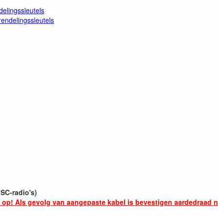
elingssleutels
endelingssleutels
SC-radio's)
 op! Als gevolg van aangepaste kabel is bevestigen aardedraad n