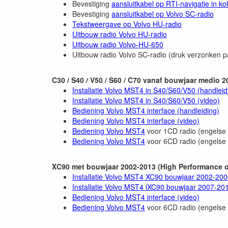
Bevestiging
aansluitkabel op RTI-navigatie in ko
Bevestiging
aansluitkabel op Volvo SC-radio
Tekstweergave op Volvo HU-radio
Uitbouw radio Volvo HU-radio
Uitbouw radio Volvo-HU-650
Uitbouw radio Volvo SC-radio (druk verzonken pal
C30 / S40 / V50 / S60 / C70 vanaf bouwjaar medio 2
Installatie Volvo MST4 in S40/S60/V50 (handleid
Installatie Volvo MST4 in S40/S60/V50 (video)
Bediening Volvo MST4 interface (handleiding)
Bediening Volvo MST4 interface (video)
Bediening Volvo MST4
voor 1CD radio (engelse 
Bediening Volvo MST4
voor 6CD radio (engelse 
XC90 met bouwjaar 2002-2013 (High Performance o
Installatie Volvo MST4 XC90 bouwjaar 2002-200
Installatie Volvo MST4 iXC90 bouwjaar 2007-201
Bediening Volvo MST4 interface (video)
Bediening Volvo MST4
voor 6CD radio (engelse 