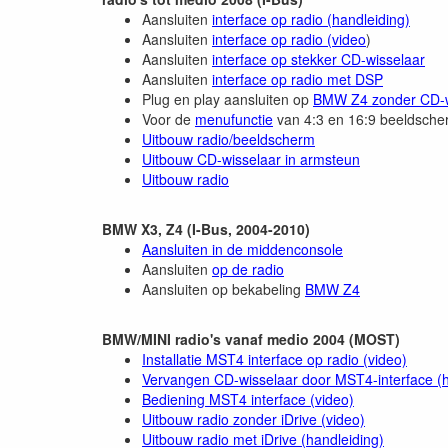
Aansluiten
interface op radio (handleiding)
Aansluiten
interface op radio (video
)
Aansluiten
interface op stekker CD-wisselaar
Aansluiten
interface op radio met DSP
Plug en play aansluiten op
BMW Z4 zonder CD-w
Voor de
menufunctie
van 4:3 en 16:9 beeldscherm
Uitbouw radio/beeldscherm
Uitbouw CD-wisselaar in armsteun
Uitbouw radio
BMW X3, Z4 (I-Bus, 2004-2010)
Aansluiten in de middenconsole
Aansluiten
op de radio
Aansluiten op bekabeling
BMW Z4
BMW/MINI radio's vanaf medio 2004 (MOST)
Installatie MST4 interface op radio (video)
Vervangen CD-wisselaar door MST4-interface (h
Bediening MST4 interface (video)
Uitbouw radio zonder iDrive (video)
Uitbouw radio met iDrive (handleiding)