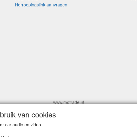
Herroepingslink aanvragen
www.motrade.nl
motrade@kpnmail.nl
ruik van cookies
MoTrade
r car audio en video.
Handelsregister 69439559