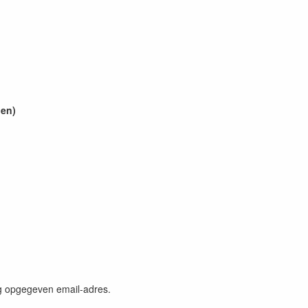
den)
ng opgegeven email-adres.