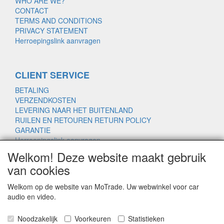
WHO ARE WE?
CONTACT
TERMS AND CONDITIONS
PRIVACY STATEMENT
Herroepingslink aanvragen
CLIENT SERVICE
BETALING
VERZENDKOSTEN
LEVERING NAAR HET BUITENLAND
RUILEN EN RETOUREN RETURN POLICY
GARANTIE
Herroepingslink aanvragen
Welkom! Deze website maakt gebruik
van cookies
www.motrade.nl
Welkom op de website van MoTrade. Uw webwinkel voor car
motrade@kpnmail.nl
audio en video.
MoTrade
Noodzakelijk
Voorkeuren
Statistieken
Handelsregister 69439559