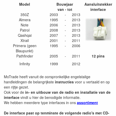
Model
Bouwjaar
Aansluitstekker
van - tot
interface
350Z
2003
-
2013
Almera
1995
-
2013
Note
2006
-
2013
Patrol
2008
-
2013
Qashqai
2007
-
2013
Xtrail
2001
-
2011
Primera (geen
1995
-
2006
Blaupunkt)
Pathfinder
2005
-
2011
12 pins
Infinity
1999
2012
MoTrade heeft vanuit de oorspronkelijke engelstalige
handleidingen de belangrijkste
instructies
voor u vertaald en op
een rijtje gezet.
Ook voor de
in- en uitbouw van de radio en installatie van de
interface
vindt u hier de benodigde informatie.
We hebben meerdere type interfaces in ons
assortiment
De interface past op tenminste de volgende radio's met CD-