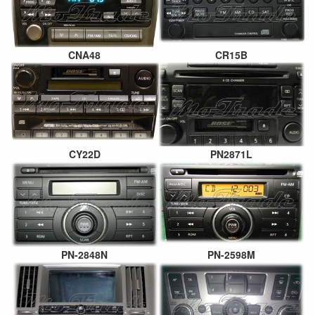
CNA48
CR15B
CY22D
PN2871L
PN-2848N
PN-2598M