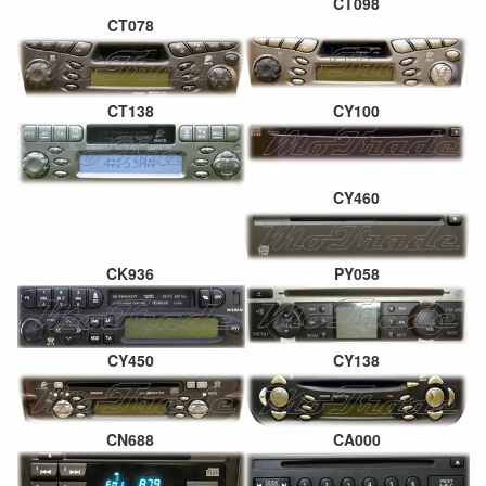
CT098
CT078
CT138
CY100
CY460
CK936
PY058
CY450
CY138
CN688
CA000