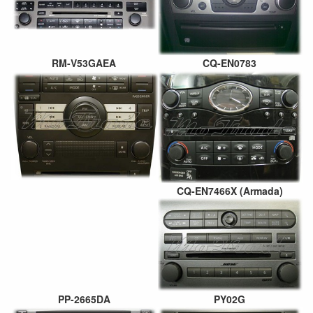
RM-V53GAEA
CQ-EN0783
CQ-EN7466X (Armada)
PP-2665DA
PY02G