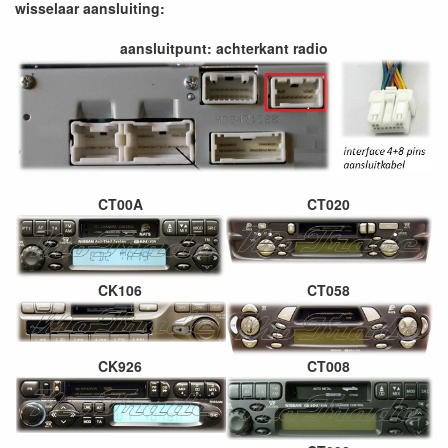
wisselaar aansluiting:
aansluitpunt: achterkant radio
CT00A
CT020
CK106
CT058
CK926
CT008