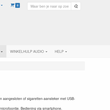
0
Zoeken
WINKELHULP AUDIO
HELP
en aangesloten of sigaretten-aansteker met USB-
 microfoontje. Bediening via smartphone.