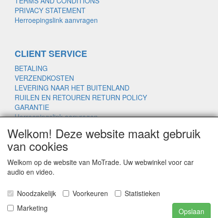
TERMS AND CONDITIONS
PRIVACY STATEMENT
Herroepingslink aanvragen
CLIENT SERVICE
BETALING
VERZENDKOSTEN
LEVERING NAAR HET BUITENLAND
RUILEN EN RETOUREN RETURN POLICY
GARANTIE
Herroepingslink aanvragen
Welkom! Deze website maakt gebruik
van cookies
www.motrade.nl
Welkom op de website van MoTrade. Uw webwinkel voor car
motrade@kpnmail.nl
audio en video.
MoTrade
Noodzakelijk
Voorkeuren
Statistieken
Handelsregister 69439559
Marketing
Opslaan
Copyright © 2023 MoTrade. All right reserved.